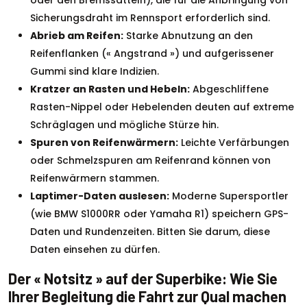
oder den Bremssätteln), die für die Anbringung von
Sicherungsdraht im Rennsport erforderlich sind.
Abrieb am Reifen:
Starke Abnutzung an den
Reifenflanken (« Angstrand ») und aufgerissener
Gummi sind klare Indizien.
Kratzer an Rasten und Hebeln:
Abgeschliffene
Rasten-Nippel oder Hebelenden deuten auf extreme
Schräglagen und mögliche Stürze hin.
Spuren von Reifenwärmern:
Leichte Verfärbungen
oder Schmelzspuren am Reifenrand können von
Reifenwärmern stammen.
Laptimer-Daten auslesen:
Moderne Supersportler
(wie BMW S1000RR oder Yamaha R1) speichern GPS-
Daten und Rundenzeiten. Bitten Sie darum, diese
Daten einsehen zu dürfen.
Der « Notsitz » auf der Superbike: Wie Sie
Ihrer Begleitung die Fahrt zur Qual machen