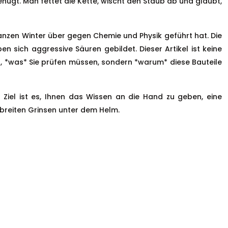
nügt. Man fettet die Kette, wischt den Staub ab und glaubt,
ganzen Winter über gegen Chemie und Physik geführt hat. Die
 sich aggressive Säuren gebildet. Dieser Artikel ist keine
 nur, *was* Sie prüfen müssen, sondern *warum* diese Bauteile
Ziel ist es, Ihnen das Wissen an die Hand zu geben, eine
 breiten Grinsen unter dem Helm.