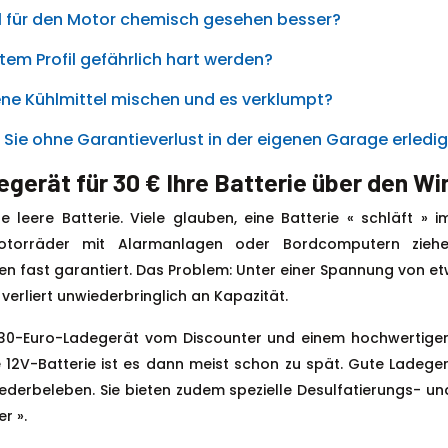
l für den Motor chemisch gesehen besser?
em Profil gefährlich hart werden?
ene Kühlmittel mischen und es verklumpt?
 Sie ohne Garantieverlust in der eigenen Garage erledi
gerät für 30 € Ihre Batterie über den Wi
e leere Batterie. Viele glauben, eine Batterie « schläft » 
Motorräder mit Alarmanlagen oder Bordcomputern zieh
n fast garantiert. Das Problem: Unter einer Spannung von etwa
 verliert unwiederbringlich an Kapazität.
 30-Euro-Ladegerät vom Discounter und einem hochwertigen 
 12V-Batterie ist es dann meist schon zu spät. Gute Ladeger
derbeleben. Sie bieten zudem spezielle Desulfatierungs- und
r ».