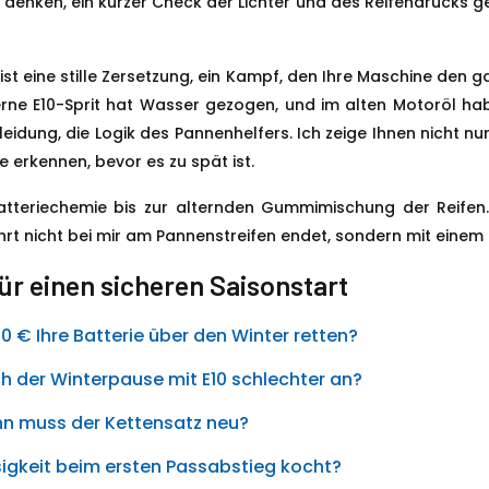
 denken, ein kurzer Check der Lichter und des Reifendrucks ge
ist eine stille Zersetzung, ein Kampf, den Ihre Maschine den 
e E10-Sprit hat Wasser gezogen, und im alten Motoröl haben
rkleidung, die Logik des Pannenhelfers. Ich zeige Ihnen nicht
 erkennen, bevor es zu spät ist.
atteriechemie bis zur alternden Gummimischung der Reifen. 
rt nicht bei mir am Pannenstreifen endet, sondern mit einem
ür einen sicheren Saisonstart
0 € Ihre Batterie über den Winter retten?
h der Winterpause mit E10 schlechter an?
ann muss der Kettensatz neu?
gkeit beim ersten Passabstieg kocht?