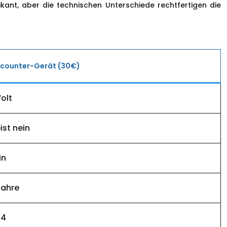
ant, aber die technischen Unterschiede rechtfertigen die
scounter-Gerät (30€)
Volt
ist nein
in
Jahre
44