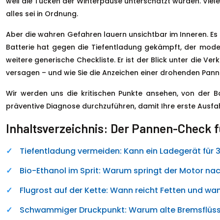
weil die Tücken der Winterpause unterschätzt wurden. Viele
alles sei in Ordnung.
Aber die wahren Gefahren lauern unsichtbar im Inneren. Es 
Batterie hat gegen die Tiefentladung gekämpft, der modern
weitere generische Checkliste. Er ist der Blick unter die Ve
versagen – und wie Sie die Anzeichen einer drohenden Panne
Wir werden uns die kritischen Punkte ansehen, von der B
präventive Diagnose durchzuführen, damit Ihre erste Ausfah
Inhaltsverzeichnis: Der Pannen-Check f
Tiefentladung vermeiden: Kann ein Ladegerät für 3
Bio-Ethanol im Sprit: Warum springt der Motor nac
Flugrost auf der Kette: Wann reicht Fetten und w
Schwammiger Druckpunkt: Warum alte Bremsflüssi