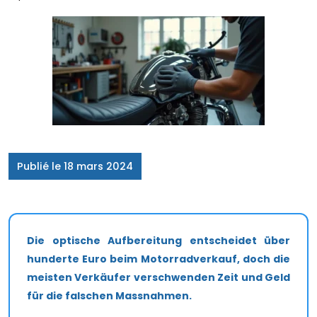
Publié le 18 mars 2024
Die optische Aufbereitung entscheidet über
hunderte Euro beim Motorradverkauf, doch die
meisten Verkäufer verschwenden Zeit und Geld
für die falschen Massnahmen.