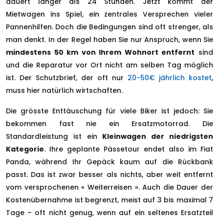
dauert länger als 24 Stunden. Jetzt kommt der
Mietwagen ins Spiel, ein zentrales Versprechen vieler
Pannenhilfen. Doch die Bedingungen sind oft strenger, als
man denkt. In der Regel haben Sie nur Anspruch, wenn Sie
mindestens 50 km von Ihrem Wohnort entfernt
sind
und die Reparatur vor Ort nicht am selben Tag möglich
ist. Der Schutzbrief, der oft nur
20-50€ jährlich kostet
,
muss hier natürlich wirtschaften.
Die grösste Enttäuschung für viele Biker ist jedoch: Sie
bekommen fast nie ein Ersatzmotorrad. Die
Standardleistung ist ein
Kleinwagen der niedrigsten
Kategorie
. Ihre geplante Pässetour endet also im Fiat
Panda, während Ihr Gepäck kaum auf die Rückbank
passt. Das ist zwar besser als nichts, aber weit entfernt
vom versprochenen « Weiterreisen ». Auch die Dauer der
Kostenübernahme ist begrenzt, meist auf 3 bis maximal 7
Tage – oft nicht genug, wenn auf ein seltenes Ersatzteil